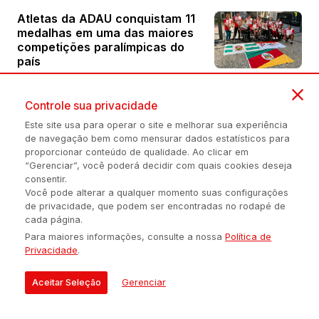
Atletas da ADAU conquistam 11
medalhas em uma das maiores
competições paralímpicas do
país
Controle sua privacidade
Atlântico volta à Série A diante
Este site usa para operar o site e melhorar sua experiência
do Marau nesta quarta
de navegação bem como mensurar dados estatísticos para
proporcionar conteúdo de qualidade. Ao clicar em
“Gerenciar”, você poderá decidir com quais cookies deseja
consentir.
ChampionShip de Handebol
Você pode alterar a qualquer momento suas configurações
movimenta Erechim com
de privacidade, que podem ser encontradas no rodapé de
grandes jogos
cada página.
Para maiores informações, consulte a nossa
Política de
Privacidade
.
Atlântico abre venda de
ingressos para partida final pela
Aceitar Seleção
Gerenciar
primeira fase da LNF