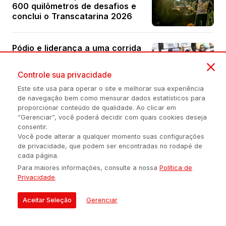
600 quilômetros de desafios e
conclui o Transcatarina 2026
Pódio e liderança a uma corrida
do fim do campeonato:
brasileiros vão bem em etapa
Controle sua privacidade
do Sul-americano de Rally
Este site usa para operar o site e melhorar sua experiência
de navegação bem como mensurar dados estatísticos para
proporcionar conteúdo de qualidade. Ao clicar em
Erechim recebe maior torneio
“Gerenciar”, você poderá decidir com quais cookies deseja
de bochas do país e reafirma
consentir.
protagonismo no esporte
Você pode alterar a qualquer momento suas configurações
de privacidade, que podem ser encontradas no rodapé de
cada página.
Ipiranga do Sul terá presença
Para maiores informações, consulte a nossa
Política de
estrangeira no grid do rally no
Privacidade
.
sábado
Aceitar Seleção
Gerenciar
3º Municipal de Basquete de