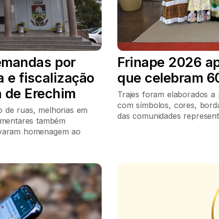
emandas por
Frinape 2026 ap
a e fiscalização
que celebram 60
 de Erechim
Trajes foram elaborados a p
com símbolos, cores, borda
o de ruas, melhorias em
das comunidades represent
lamentares também
rovaram homenagem ao