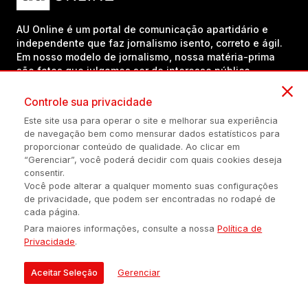
AU Online é um portal de comunicação apartidário e
independente que faz jornalismo isento, correto e ágil.
Em nosso modelo de jornalismo, nossa matéria-prima
são fatos que julgamos ser de interesse público.
Prezamos pela ética e não abrimos mão de valores
necessários para o desenvolvimento pleno de uma
Controle sua privacidade
sociedade.
Este site usa para operar o site e melhorar sua experiência
de navegação bem como mensurar dados estatísticos para
proporcionar conteúdo de qualidade. Ao clicar em
Inscreva-se em nosso canal no YouTube!
“Gerenciar”, você poderá decidir com quais cookies deseja
consentir.
Você pode alterar a qualquer momento suas configurações
de privacidade, que podem ser encontradas no rodapé de
(54) 98434-8385
cada página.
Para maiores informações, consulte a nossa
Política de
Privacidade
.
Política de privacidade
Configuração de Cookies
Quem Somos
Aceitar Seleção
Gerenciar
É proibida a reprodução do conteúdo desta página em qualquer