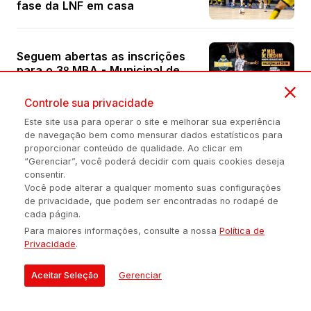
fase da LNF em casa
Seguem abertas as inscrições
para o 3º MBA - Municipal de
Basquete Aberto
Controle sua privacidade
Este site usa para operar o site e melhorar sua experiência
Ampla representa Getúlio
de navegação bem como mensurar dados estatísticos para
Vargas na etapa regional dos
proporcionar conteúdo de qualidade. Ao clicar em
Jogos Industriários de Futsal
“Gerenciar”, você poderá decidir com quais cookies deseja
consentir.
Você pode alterar a qualquer momento suas configurações
de privacidade, que podem ser encontradas no rodapé de
cada página.
Rally Ipiranga libera mapa de
Para maiores informações, consulte a nossa
Política de
acesso ao público
Privacidade
.
Aceitar Seleção
Gerenciar
Atlântico terá mais dois jogos
para buscar classificação na