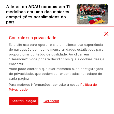
Atletas da ADAU conquistam 11
medalhas em uma das maiores
competições paralímpicas do
país
Controle sua privacidade
Atlântico volta à Série A diante
Este site usa para operar o site e melhorar sua experiência
do Marau nesta quarta
de navegação bem como mensurar dados estatísticos para
proporcionar conteúdo de qualidade. Ao clicar em
“Gerenciar”, você poderá decidir com quais cookies deseja
consentir.
ChampionShip de Handebol
Você pode alterar a qualquer momento suas configurações
movimenta Erechim com
de privacidade, que podem ser encontradas no rodapé de
grandes jogos
cada página.
Para maiores informações, consulte a nossa
Política de
Privacidade
.
Atlântico abre venda de
ingressos para partida final pela
Aceitar Seleção
Gerenciar
primeira fase da LNF