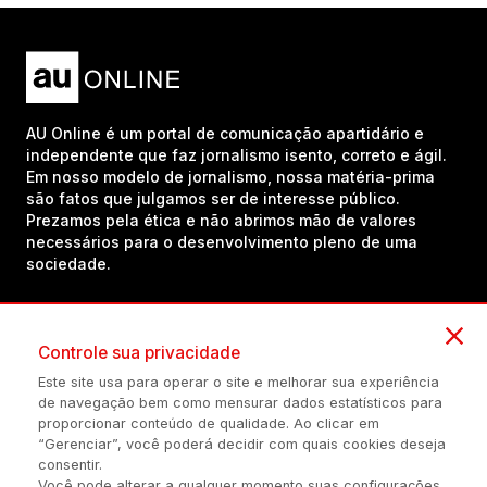
AU Online é um portal de comunicação apartidário e
independente que faz jornalismo isento, correto e ágil.
Em nosso modelo de jornalismo, nossa matéria-prima
são fatos que julgamos ser de interesse público.
Prezamos pela ética e não abrimos mão de valores
necessários para o desenvolvimento pleno de uma
sociedade.
Inscreva-se em nosso canal no YouTube!
Controle sua privacidade
Este site usa para operar o site e melhorar sua experiência
de navegação bem como mensurar dados estatísticos para
(54) 98434-8385
proporcionar conteúdo de qualidade. Ao clicar em
“Gerenciar”, você poderá decidir com quais cookies deseja
consentir.
Você pode alterar a qualquer momento suas configurações