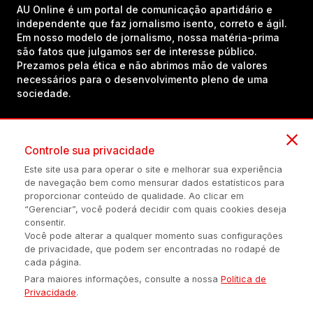
AU Online é um portal de comunicação apartidário e
independente que faz jornalismo isento, correto e ágil.
Em nosso modelo de jornalismo, nossa matéria-prima
são fatos que julgamos ser de interesse público.
Prezamos pela ética e não abrimos mão de valores
necessários para o desenvolvimento pleno de uma
sociedade.
Inscreva-se em nosso canal no YouTube!
Controle sua privacidade
Este site usa para operar o site e melhorar sua experiência
de navegação bem como mensurar dados estatísticos para
(54) 98434-8385
proporcionar conteúdo de qualidade. Ao clicar em
“Gerenciar”, você poderá decidir com quais cookies deseja
consentir.
Você pode alterar a qualquer momento suas configurações
Política de privacidade
Configuração de Cookies
Quem Somos
de privacidade, que podem ser encontradas no rodapé de
cada página.
Para maiores informações, consulte a nossa
Política de
É proibida a reprodução do conteúdo desta página em qualquer
Privacidade
.
meio de comunicação, eletrônico ou impreso, sem autorização
escrita de Auonline Comunicação Eireli.