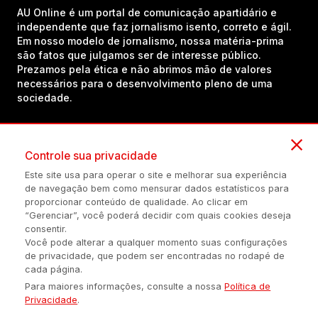
AU Online é um portal de comunicação apartidário e
independente que faz jornalismo isento, correto e ágil.
Em nosso modelo de jornalismo, nossa matéria-prima
são fatos que julgamos ser de interesse público.
Prezamos pela ética e não abrimos mão de valores
necessários para o desenvolvimento pleno de uma
sociedade.
Inscreva-se em nosso canal no YouTube!
Controle sua privacidade
Este site usa para operar o site e melhorar sua experiência
de navegação bem como mensurar dados estatísticos para
(54) 98434-8385
proporcionar conteúdo de qualidade. Ao clicar em
“Gerenciar”, você poderá decidir com quais cookies deseja
consentir.
Você pode alterar a qualquer momento suas configurações
Política de privacidade
Configuração de Cookies
Quem Somos
de privacidade, que podem ser encontradas no rodapé de
cada página.
Para maiores informações, consulte a nossa
Política de
É proibida a reprodução do conteúdo desta página em qualquer
Privacidade
.
meio de comunicação, eletrônico ou impreso, sem autorização
escrita de Auonline Comunicação Eireli.