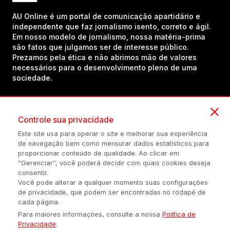
AU Online é um portal de comunicação apartidário e
independente que faz jornalismo isento, correto e ágil.
Em nosso modelo de jornalismo, nossa matéria-prima
são fatos que julgamos ser de interesse público.
Prezamos pela ética e não abrimos mão de valores
necessários para o desenvolvimento pleno de uma
sociedade.
Inscreva-se em nosso canal no YouTube!
Controle sua privacidade
Este site usa para operar o site e melhorar sua experiência
de navegação bem como mensurar dados estatísticos para
(54) 98434-8385
proporcionar conteúdo de qualidade. Ao clicar em
“Gerenciar”, você poderá decidir com quais cookies deseja
consentir.
Você pode alterar a qualquer momento suas configurações
Política de privacidade
Configuração de Cookies
Quem Somos
de privacidade, que podem ser encontradas no rodapé de
cada página.
Para maiores informações, consulte a nossa
Política de
É proibida a reprodução do conteúdo desta página em qualquer
Privacidade
.
meio de comunicação, eletrônico ou impreso, sem autorização