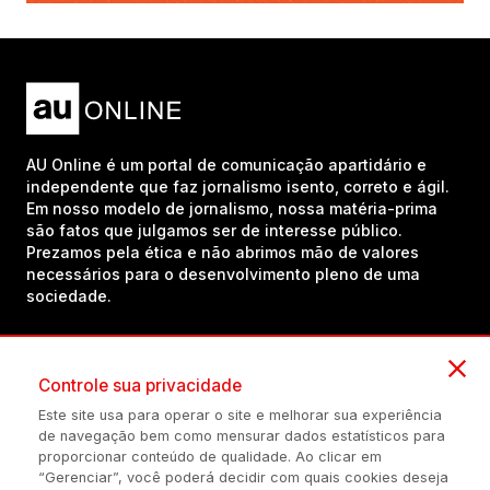
AU Online é um portal de comunicação apartidário e
independente que faz jornalismo isento, correto e ágil.
Em nosso modelo de jornalismo, nossa matéria-prima
são fatos que julgamos ser de interesse público.
Prezamos pela ética e não abrimos mão de valores
necessários para o desenvolvimento pleno de uma
sociedade.
Inscreva-se em nosso canal no YouTube!
Controle sua privacidade
Este site usa para operar o site e melhorar sua experiência
de navegação bem como mensurar dados estatísticos para
(54) 98434-8385
proporcionar conteúdo de qualidade. Ao clicar em
“Gerenciar”, você poderá decidir com quais cookies deseja