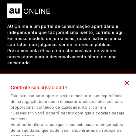
AU Online é um portal de comunicação apartidário e
independente que faz jornalismo isento, correto e ágil.
Em nosso modelo de jornalismo, nossa matéria-prima
são fatos que julgamos ser de interesse público.
Prezamos pela ética e não abrimos mão de valores
necessários para o desenvolvimento pleno de uma
sociedade.
Inscreva-se em nosso canal no YouTube!
Controle sua privacidade
Este site usa para operar o site e melhorar sua experiência
de navegação bem como mensurar dados estatísticos para
(54) 98434-8385
proporcionar conteúdo de qualidade. Ao clicar em
“Gerenciar”, você poderá decidir com quais cookies deseja
consentir.
Você pode alterar a qualquer momento suas configurações
Política de privacidade
Configuração de Cookies
Quem Somos
de privacidade, que podem ser encontradas no rodapé de