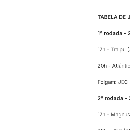
TABELA DE 
1ª rodada - 
17h - Traipu (
20h - Atlânt
Folgam: JEC 
2ª rodada - 
17h - Magnus