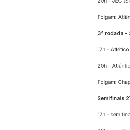
20h - JEC (S
Folgam: Atlân
3ª rodada - 
17h - Atlétic
20h - Atlânti
Folgam: Chap
Semifinais 
17h - semifina