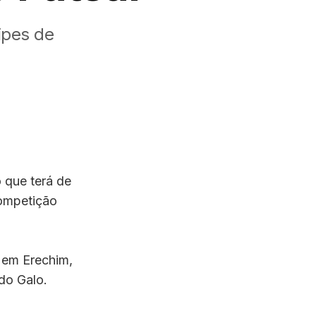
ipes de
 que terá de
competição
 em Erechim,
 do Galo.