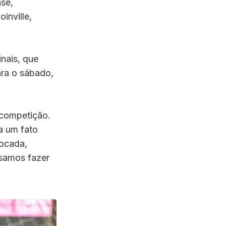
se,
inville,
nais, que
ara o sábado,
 competição.
a um fato
focada,
ssamos fazer