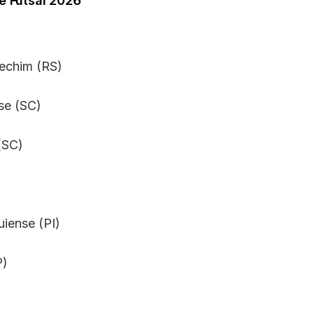
e Futsal 2026
rechim (RS)
se (SC)
(SC)
uiense (PI)
P)