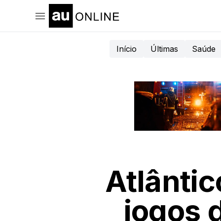
Início
Últimas
Saúde
Atlânti
jogos 