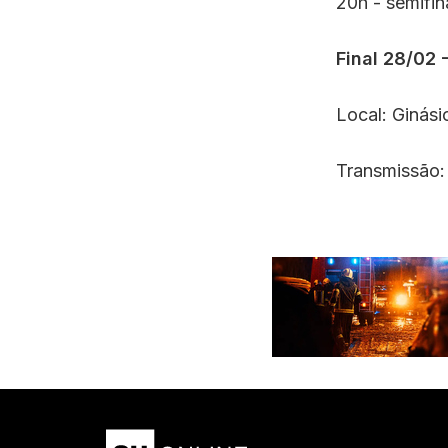
20h - semifin
Final 28/02 
Local: Ginási
Transmissão: