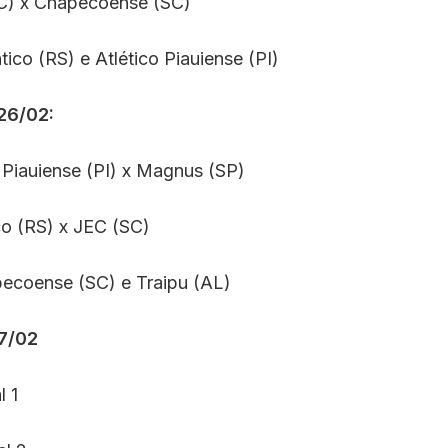
C) x Chapecoense (SC)
tico (RS) e Atlético Piauiense (PI)
26/02:
o Piauiense (PI) x Magnus (SP)
co (RS) x JEC (SC)
ecoense (SC) e Traipu (AL)
27/02
l 1