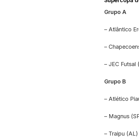
Supercopa d
Grupo A
– Atlântico E
– Chapecoen
– JEC Futsal 
Grupo B
– Atlético Pia
– Magnus (S
– Traipu (AL)