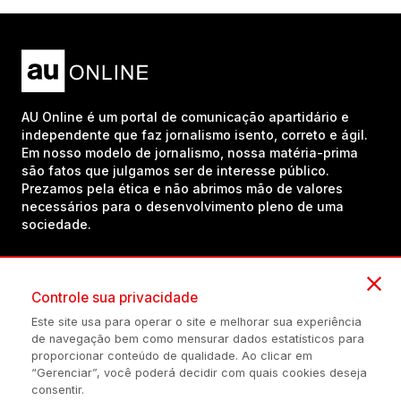
AU Online é um portal de comunicação apartidário e
independente que faz jornalismo isento, correto e ágil.
Em nosso modelo de jornalismo, nossa matéria-prima
são fatos que julgamos ser de interesse público.
Prezamos pela ética e não abrimos mão de valores
necessários para o desenvolvimento pleno de uma
sociedade.
Inscreva-se em nosso canal no YouTube!
Controle sua privacidade
Este site usa para operar o site e melhorar sua experiência
de navegação bem como mensurar dados estatísticos para
(54) 98434-8385
proporcionar conteúdo de qualidade. Ao clicar em
“Gerenciar”, você poderá decidir com quais cookies deseja
consentir.