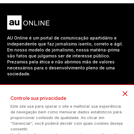
AU Online é um portal de comunicação apartidário e
independente que faz jornalismo isento, correto e ágil.
Em nosso modelo de jornalismo, nossa matéria-prima
são fatos que julgamos ser de interesse público.
Prezamos pela ética e não abrimos mão de valores
necessários para o desenvolvimento pleno de uma
sociedade.
Inscreva-se em nosso canal no YouTube!
Controle sua privacidade
Este site usa para operar o site e melhorar sua experiência
de navegação bem como mensurar dados estatísticos para
(54) 98434-8385
proporcionar conteúdo de qualidade. Ao clicar em
“Gerenciar”, você poderá decidir com quais cookies deseja
consentir.