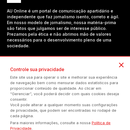
AU Online é um portal de comunicação apartidário e
independente que faz jornalismo isento, correto e ágil.
Em nosso modelo de jornalismo, nossa matéria-prima
são fatos que julgamos ser de interesse público.
Prezamos pela ética e não abrimos mão de valores
necessários para o desenvolvimento pleno de uma
sociedade.
Inscreva-se em nosso canal no YouTube!
Controle sua privacidade
Este site usa para operar o site e melhorar sua experiência
de navegação bem como mensurar dados estatísticos para
(54) 98434-8385
proporcionar conteúdo de qualidade. Ao clicar em
“Gerenciar”, você poderá decidir com quais cookies deseja
consentir.
Você pode alterar a qualquer momento suas configurações
Política de privacidade
Configuração de Cookies
Quem Somos
de privacidade, que podem ser encontradas no rodapé de
cada página.
Para maiores informações, consulte a nossa
Política de
É proibida a reprodução do conteúdo desta página em qualquer
Privacidade
.
meio de comunicação, eletrônico ou impreso, sem autorização