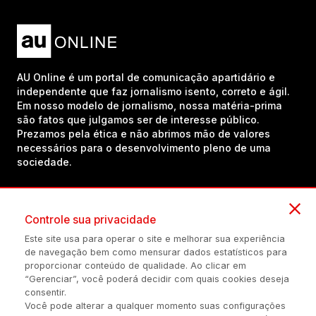
AU Online é um portal de comunicação apartidário e
independente que faz jornalismo isento, correto e ágil.
Em nosso modelo de jornalismo, nossa matéria-prima
são fatos que julgamos ser de interesse público.
Prezamos pela ética e não abrimos mão de valores
necessários para o desenvolvimento pleno de uma
sociedade.
Inscreva-se em nosso canal no YouTube!
Controle sua privacidade
Este site usa para operar o site e melhorar sua experiência
de navegação bem como mensurar dados estatísticos para
(54) 98434-8385
proporcionar conteúdo de qualidade. Ao clicar em
“Gerenciar”, você poderá decidir com quais cookies deseja
consentir.
Você pode alterar a qualquer momento suas configurações
Política de privacidade
Configuração de Cookies
Quem Somos