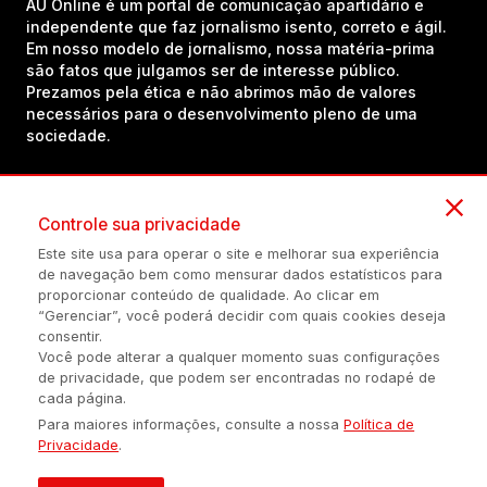
AU Online é um portal de comunicação apartidário e
independente que faz jornalismo isento, correto e ágil.
Em nosso modelo de jornalismo, nossa matéria-prima
são fatos que julgamos ser de interesse público.
Prezamos pela ética e não abrimos mão de valores
necessários para o desenvolvimento pleno de uma
sociedade.
Inscreva-se em nosso canal no YouTube!
Controle sua privacidade
Este site usa para operar o site e melhorar sua experiência
de navegação bem como mensurar dados estatísticos para
(54) 98434-8385
proporcionar conteúdo de qualidade. Ao clicar em
“Gerenciar”, você poderá decidir com quais cookies deseja
consentir.
Você pode alterar a qualquer momento suas configurações
Política de privacidade
Configuração de Cookies
Quem Somos
de privacidade, que podem ser encontradas no rodapé de
cada página.
Para maiores informações, consulte a nossa
Política de
É proibida a reprodução do conteúdo desta página em qualquer
Privacidade
.
meio de comunicação, eletrônico ou impreso, sem autorização
escrita de Auonline Comunicação Eireli.