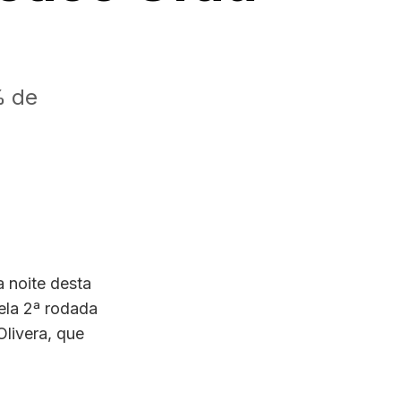
% de
 noite desta
pela 2ª rodada
Olivera, que