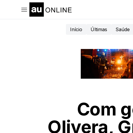
Início
Últimas
Saúde
Com go
Olivera, 