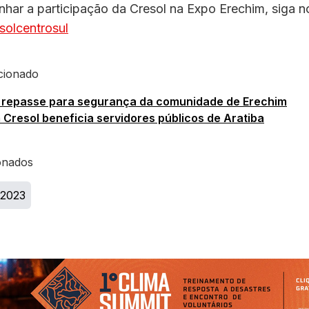
har a participação da Cresol na Expo Erechim, siga n
olcentrosul
cionado
a repasse para segurança da comunidade de Erechim
Cresol beneficia servidores públicos de Aratiba
onados
 2023