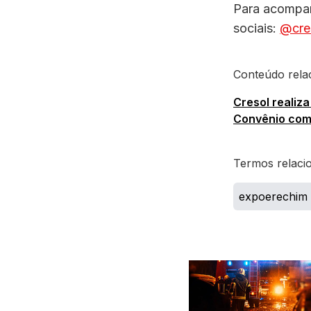
Para acompan
sociais:
@cres
Conteúdo rela
Cresol realiz
Convênio com 
Termos relaci
expoerechim