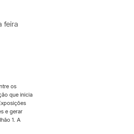
 feira
ntre os
ção que inicia
 Exposições
s e gerar
lhão 1. A