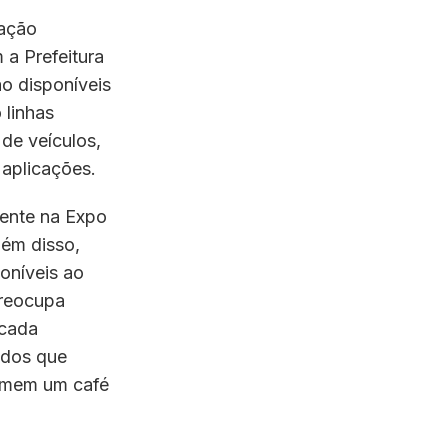
iação
 a Prefeitura
ão disponíveis
 linhas
 de veículos,
 aplicações.
sente na Expo
ém disso,
oníveis ao
preocupa
 cada
odos que
tomem um café