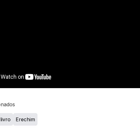
onados
livro
Erechim