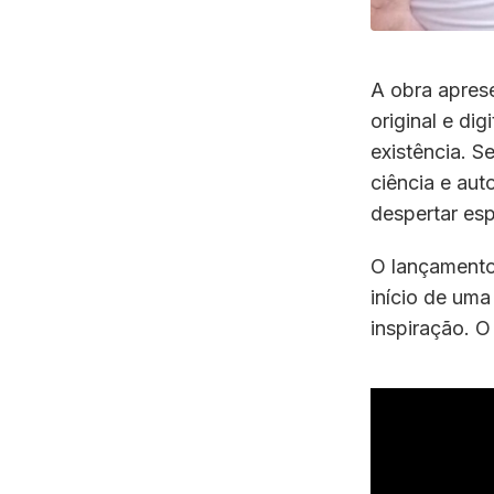
A obra apres
original e di
existência. S
ciência e au
despertar espi
O lançamento
início de um
inspiração. O