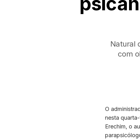
psican
Natural 
com ob
O administrad
nesta quarta-f
Erechim, o au
parapsicólogo