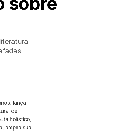
o sobre
iteratura
rafadas
anos, lança
tural de
ta holístico,
a, amplia sua