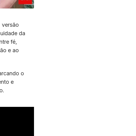
m versão
inuidade da
tre fé,
xão e ao
marcando o
ento e
o.