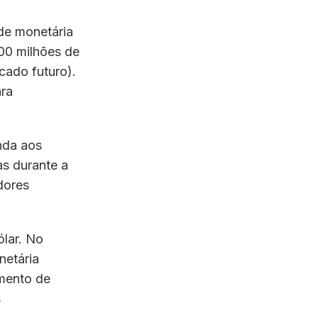
de monetária
500 milhões de
cado futuro).
ara
nda aos
as durante a
dores
ólar. No
netária
amento de
s