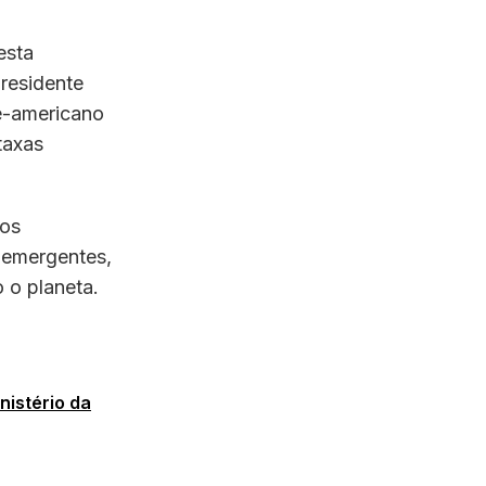
esta
residente
te-americano
taxas
 os
 emergentes,
 o planeta.
nistério da