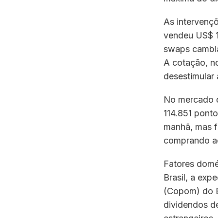
As intervenç
vendeu US$ 1,
swaps cambia
A cotação, n
desestimular 
No mercado d
114.851 ponto
manhã, mas fi
comprando aç
Fatores domé
Brasil, a exp
(Copom) do B
dividendos de