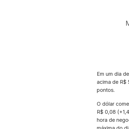
M
Em um dia de 
acima de R$ 
pontos.
O dólar comer
R$ 0,08 (+1,
hora de negoc
máxima do di