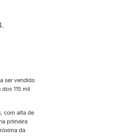
4.
 a ser vendido
 dos 115 mil
, com alta de
na primeira
próxima da