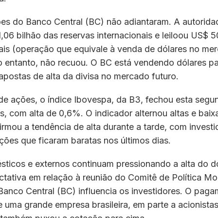
ões do Banco Central (BC) não adiantaram. A autorida
06 bilhão das reservas internacionais e leiloou US$ 
is (operação que equivale à venda de dólares no mer
o entanto, não recuou. O BC está vendendo dólares p
apostas de alta da divisa no mercado futuro.
e ações, o índice Ibovespa, da B3, fechou esta segu
s, com alta de 0,6%. O indicador alternou altas e baix
rmou a tendência de alta durante a tarde, com investi
ões que ficaram baratas nos últimos dias.
sticos e externos continuam pressionando a alta do d
ectativa em relação à reunião do Comitê de Política Mo
anco Central (BC) influencia os investidores. O pag
 uma grande empresa brasileira, em parte a acionista