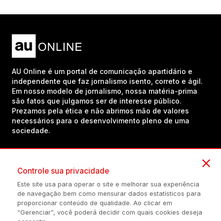
AU Online é um portal de comunicação apartidário e
independente que faz jornalismo isento, correto e ágil.
Em nosso modelo de jornalismo, nossa matéria-prima
são fatos que julgamos ser de interesse público.
Prezamos pela ética e não abrimos mão de valores
necessários para o desenvolvimento pleno de uma
sociedade.
Inscreva-se em nosso canal no YouTube!
Controle sua privacidade
Este site usa para operar o site e melhorar sua experiência
de navegação bem como mensurar dados estatísticos para
(54) 98434-8385
proporcionar conteúdo de qualidade. Ao clicar em
“Gerenciar”, você poderá decidir com quais cookies deseja