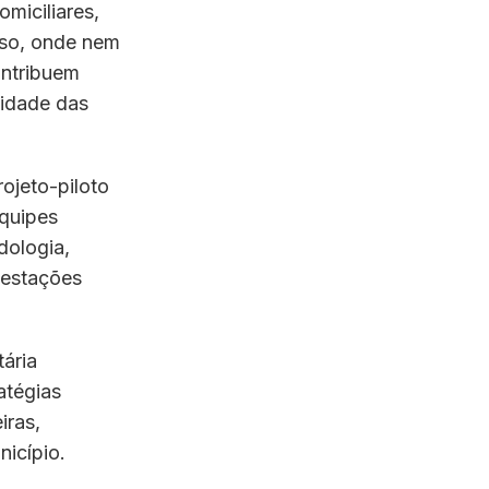
omiciliares,
esso, onde nem
ontribuem
vidade das
ojeto-piloto
equipes
dologia,
 estações
tária
atégias
iras,
icípio.