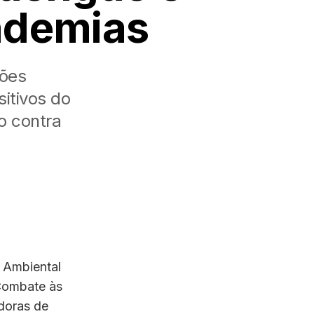
ndemias
ções
itivos do
o contra
a Ambiental
Combate às
doras de