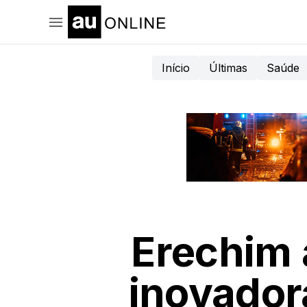
Início
Últimas
Saúde
Erechim 
inovador