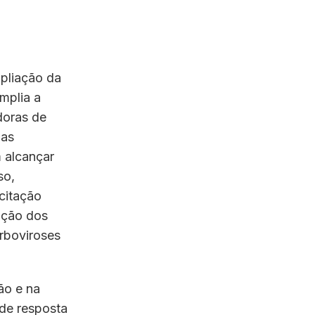
mpliação da
amplia a
doras de
das
 alcançar
so,
citação
ação dos
rboviroses
ão e na
 de resposta