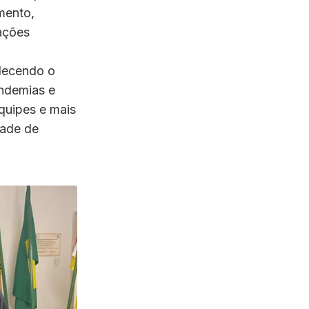
mento,
ações
alecendo o
ndemias e
quipes e mais
dade de