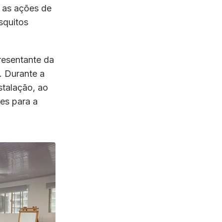
a as ações de
squitos
resentante da
. Durante a
stalação, ao
es para a