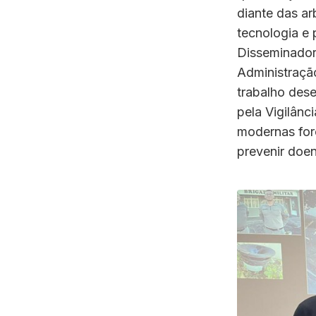
diante das a
tecnologia e 
Disseminador
Administraçã
trabalho des
pela Vigilânc
modernas for
prevenir doe