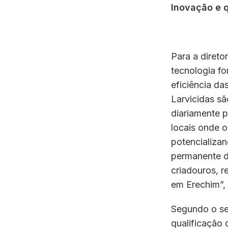
Inovação e 
Para a direto
tecnologia fo
eficiência da
Larvicidas s
diariamente 
locais onde 
potencializa
permanente d
criadouros, 
em Erechim”, 
Segundo o se
qualificação