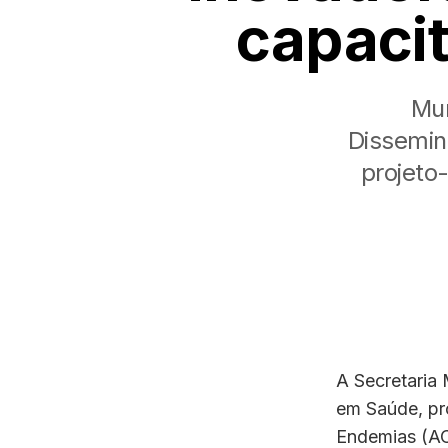
capaci
Mun
Dissemin
projeto
A Secretaria 
em Saúde, pr
Endemias (AC