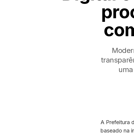
pro
com
Modern
transparê
uma 
A Prefeitura
baseado na in