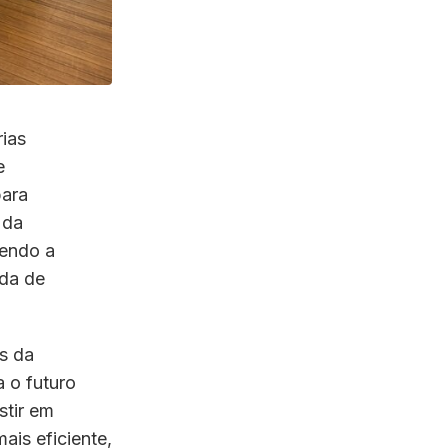
rias
e
para
 da
cendo a
ada de
es da
 o futuro
stir em
ais eficiente,