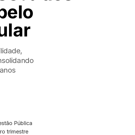
pelo
ular
lidade,
nsolidando
 anos
estão Pública
ro trimestre