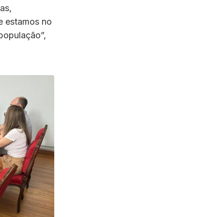
as,
ue estamos no
 população”,