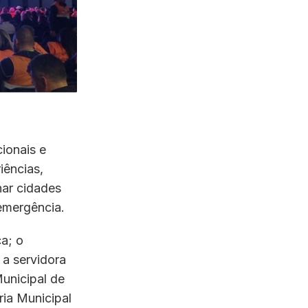
ionais e
iências,
nar cidades
 emergência.
a; o
 a servidora
Municipal de
ria Municipal