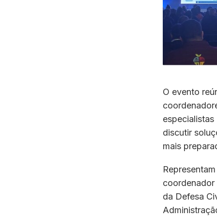
O evento reún
coordenadores
especialistas 
discutir solu
mais preparad
Representam 
coordenador 
da Defesa Civi
Administração