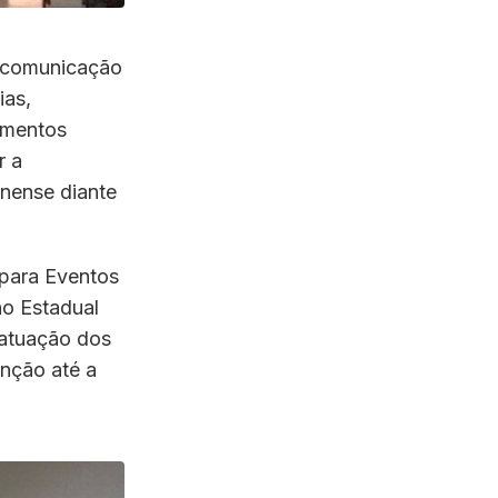
 comunicação
ias,
cimentos
r a
nense diante
 para Eventos
no Estadual
 atuação dos
nção até a