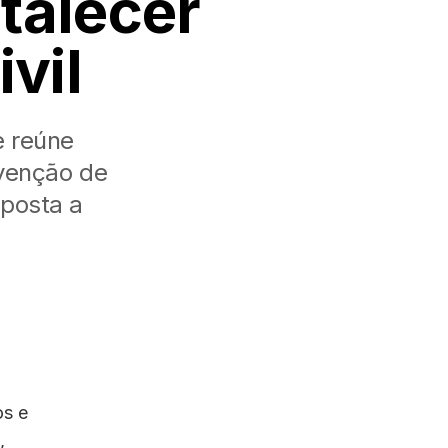
rtalecer
vil
e reúne
evenção de
sposta a
os e
,