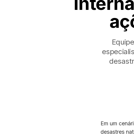
interna
aç
Equipe
especiali
desastr
Em um cenári
desastres nat