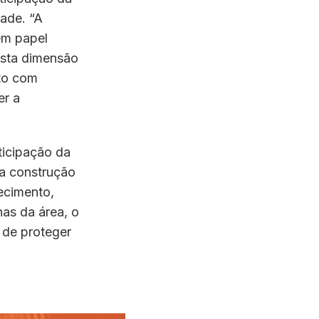
ade. “A
em papel
esta dimensão
ato com
er a
ticipação da
a construção
ecimento,
as da área, o
 de proteger