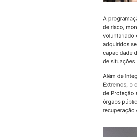
A programaçã
de risco, mo
voluntariado 
adquiridos se
capacidade d
de situações c
Além de inte
Extremos, o 
de Proteção e
órgãos públi
recuperação 