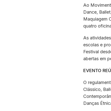
Ao Movimento
Dance, Balle
Maquiagem Cê
quatro oficin
As atividades
escolas e pro
Festival desd
abertas em p
EVENTO REÚ
O regulament
Clássico, Bal
Contemporânea
Danças Étnic