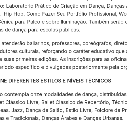
: Laboratório Prático de Criação em Dança, Danças 
t, Hip Hop, Como Fazer Seu Portfólio Profissional, W
nica para Palco e sobre Iluminação. Também serão o
as de dança para escolas públicas.
 atenderão bailarinos, professores, coreógrafos, diret
dutores culturais, reforçando o caráter educativo qu
e suas primeiras edições. As inscrições para as oficin
eríodo específico e divulgadas posteriormente pela o
NE DIFERENTES ESTILOS E NÍVEIS TÉCNICOS
o contempla onze modalidades de dança, distribuídas
let Clássico Livre, Ballet Clássico de Repertório, Técni
s, Jazz, Dança de Salão, Estilo Livre, Folclore de P
as e Tradicionais, Danças Árabes e Danças Urbanas.