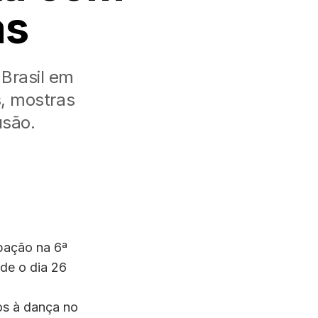
as
 Brasil em
, mostras
usão.
ipação na 6ª
sde o dia 26
os à dança no