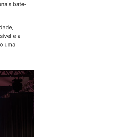
onais bate-
dade,
sível e a
mo uma