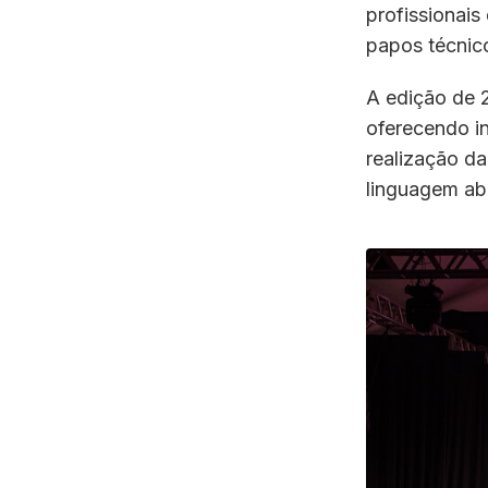
profissionais
papos técnico
A edição de 
oferecendo in
realização d
linguagem abe