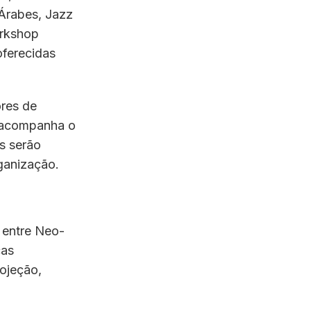
Árabes, Jazz
orkshop
ferecidas
ores de
e acompanha o
as serão
rganização.
 entre Neo-
cas
rojeção,