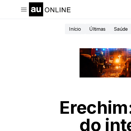
Início
Últimas
Saúde
Erechim:
do in