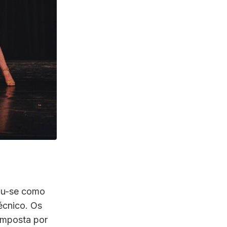
dou-se como
écnico. Os
omposta por