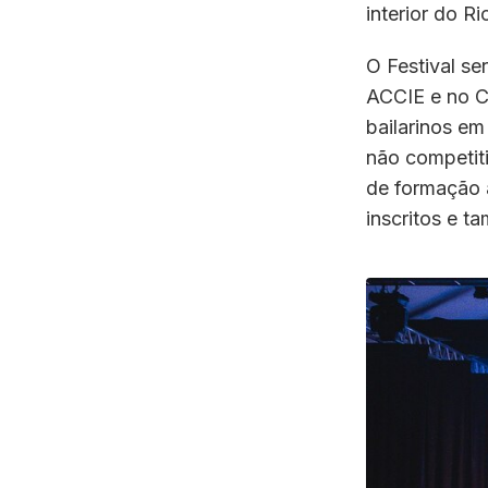
interior do R
O Festival se
ACCIE e no CT
bailarinos e
não competit
de formação a
inscritos e t