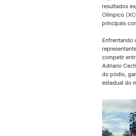
resultados e
Olímpico (XC
principais c
Enfrentando u
representant
competir entr
Adriano Cech
do pódio, gar
estadual do m