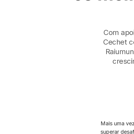
Com apoi
Cechet co
Raiumund
cresci
Mais uma vez
superar desaf