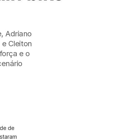
, Adriano
 e Cleiton
força e o
cenário
ade de
istaram