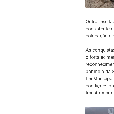
Outro result
consistente e
colocação em 
As conquistas
o fortalecim
reconhecimen
por meio da S
Lei Municipa
condições pa
transformar 