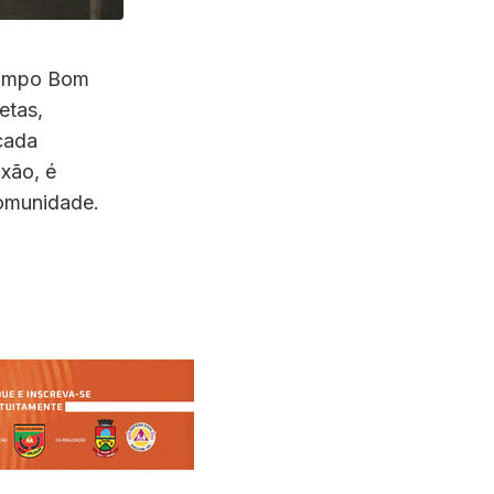
Campo Bom
etas,
 cada
ixão, é
comunidade.