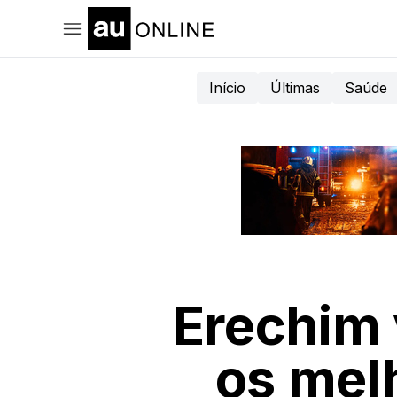
Início
Últimas
Saúde
Erechim 
os mel