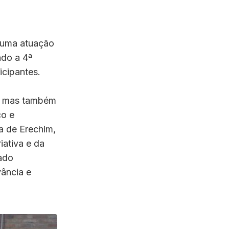
e uma atuação
ndo a 4ª
icipantes.
s, mas também
ço e
a de Erechim,
iativa e da
ado
vância e