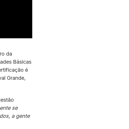
ro da
dades Básicas
rtificação é
val Grande,
gestão
ente se
dos, a gente