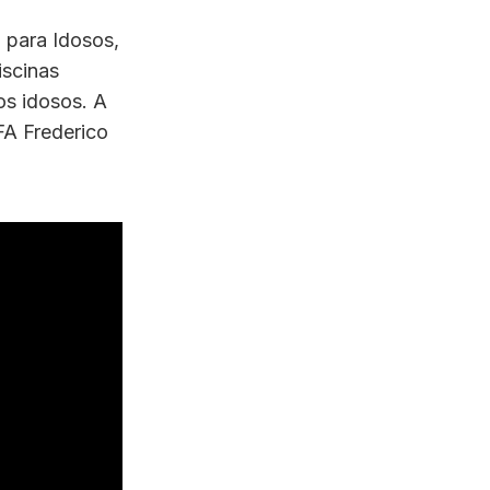
a para Idosos,
iscinas
os idosos. A
UFA Frederico