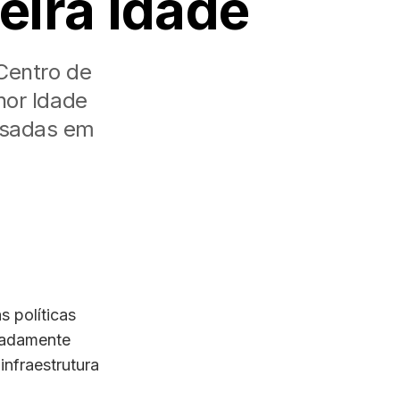
ceira idade
 Centro de
hor Idade
 usadas em
s políticas
madamente
infraestrutura