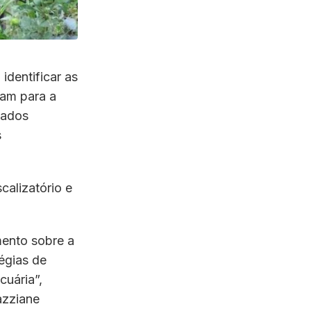
identificar as
tam para a
tados
s
calizatório e
mento sobre a
égias de
uária”,
azziane