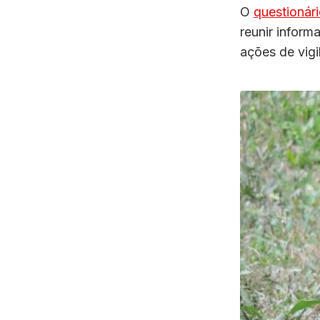
O
questionár
reunir inform
ações de vigi