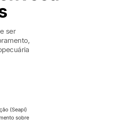
s
e ser
toramento,
opecuária
ação (Seapi)
amento sobre