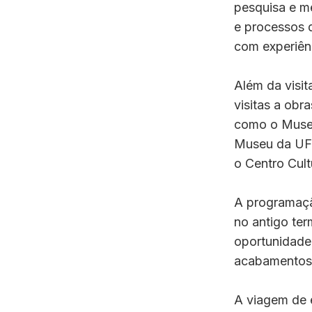
pesquisa e m
e processos d
com experiênc
Além da visit
visitas a obra
como o Museu
Museu da UFR
o Centro Cult
A programaçã
no antigo ter
oportunidade 
acabamentos, 
A viagem de e