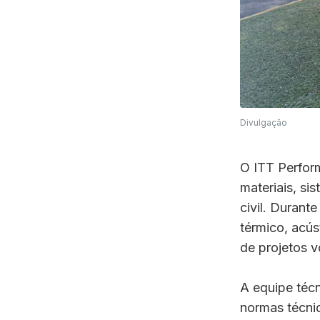
Divulgação
O ITT Perfor
materiais, si
civil. Durant
térmico, acús
de projetos v
A equipe técn
normas técnic