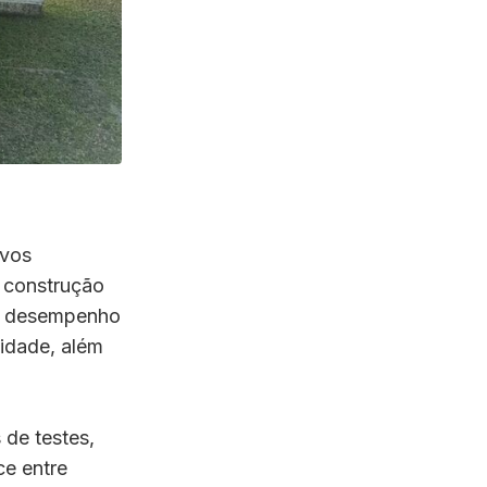
ovos
à construção
 de desempenho
lidade, além
 de testes,
ce entre