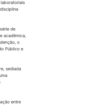
laboratoriais
disciplina
série de
l e acadêmica,
edenção, o
o Público e
re, sediada
 uma
s
lação entre