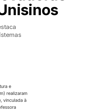
Unisinos
estaca
sistemas
tura e
m) realizaram
, vinculada à
ofessora