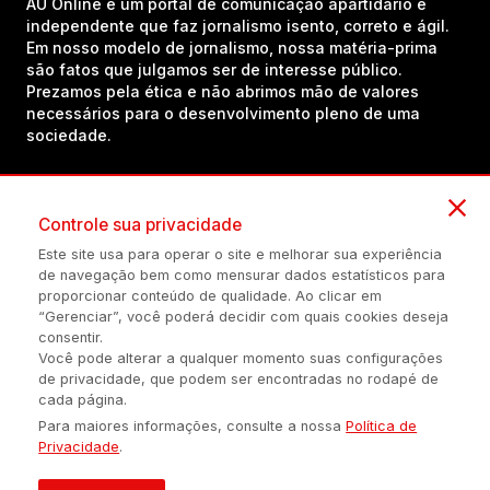
AU Online é um portal de comunicação apartidário e
independente que faz jornalismo isento, correto e ágil.
Em nosso modelo de jornalismo, nossa matéria-prima
são fatos que julgamos ser de interesse público.
Prezamos pela ética e não abrimos mão de valores
necessários para o desenvolvimento pleno de uma
sociedade.
Inscreva-se em nosso canal no YouTube!
Controle sua privacidade
Este site usa para operar o site e melhorar sua experiência
de navegação bem como mensurar dados estatísticos para
(54) 98434-8385
proporcionar conteúdo de qualidade. Ao clicar em
“Gerenciar”, você poderá decidir com quais cookies deseja
consentir.
Você pode alterar a qualquer momento suas configurações
Política de privacidade
Configuração de Cookies
Quem Somos
de privacidade, que podem ser encontradas no rodapé de
cada página.
Para maiores informações, consulte a nossa
Política de
É proibida a reprodução do conteúdo desta página em qualquer
Privacidade
.
meio de comunicação, eletrônico ou impreso, sem autorização
escrita de Auonline Comunicação Eireli.