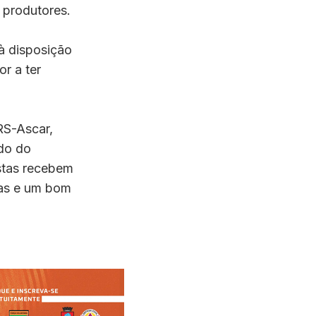
 produtores.
à disposição
or a ter
RS-Ascar,
ado do
istas recebem
cas e um bom