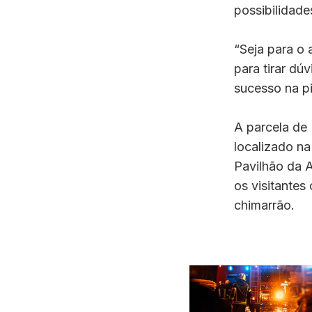
possibilidad
“Seja para o
para tirar dú
sucesso na pis
A parcela de 
localizado na
Pavilhão da A
os visitante
chimarrão.