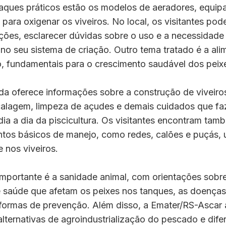
taques práticos estão os modelos de aeradores, equi
para oxigenar os viveiros. No local, os visitantes po
ções, esclarecer dúvidas sobre o uso e a necessidade
o seu sistema de criação. Outro tema tratado é a ali
, fundamentais para o crescimento saudável dos peix
a oferece informações sobre a construção de viveiros
alagem, limpeza de açudes e demais cuidados que f
dia a dia da piscicultura. Os visitantes encontram ta
tos básicos de manejo, como redes, calões e puçás,
e nos viveiros.
mportante é a sanidade animal, com orientações sobre
 saúde que afetam os peixes nos tanques, as doenças
formas de prevenção. Além disso, a Emater/RS-Ascar
 alternativas de agroindustrialização do pescado e dife