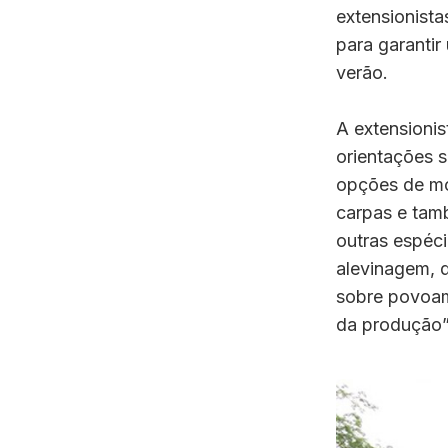
extensionist
para garantir
verão.
A extensionis
orientações 
opções de mon
carpas e tamb
outras espéc
alevinagem, 
sobre povoame
da produção”,