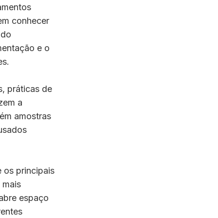
pamentos
dem conhecer
 do
mentação e o
es.
, práticas de
azem a
mbém amostras
 usados
 os principais
 mais
 abre espaço
rentes