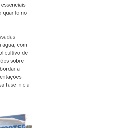
 essenciais
no quanto no
assadas
a água, com
licultivo de
ções sobre
bordar a
ientações
 fase inicial