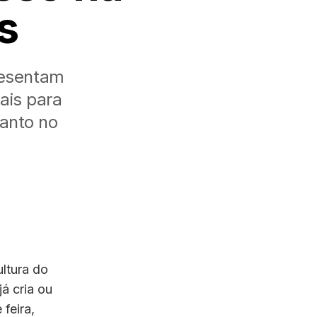
s
presentam
ais para
tanto no
ultura do
á cria ou
feira,