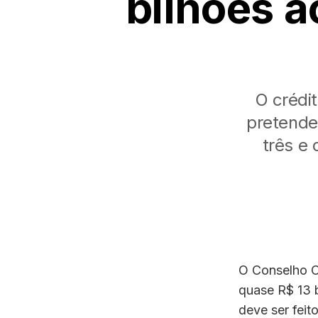
bilhões a
O crédit
pretende
três e 
O Conselho Cu
quase R$ 13 b
deve ser feit