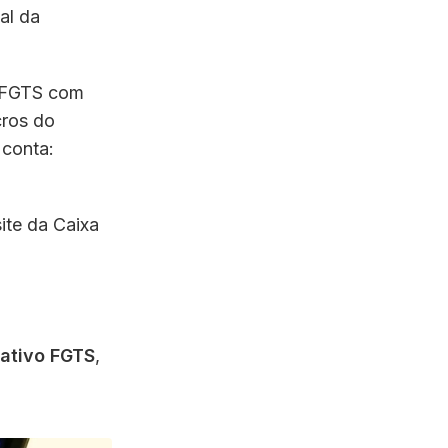
al da
o FGTS com
cros do
 conta:
ite da Caixa
cativo FGTS
,