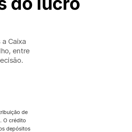
s do lucro
s a Caixa
ho, entre
decisão.
ribuição de
. O crédito
 os depósitos