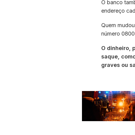
O banco tamb
endereço cad
Quem mudou d
número 0800-
O dinheiro, 
saque, como
graves ou s