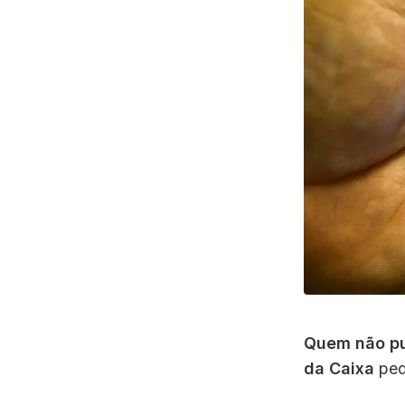
Quem não pud
da Caixa
ped