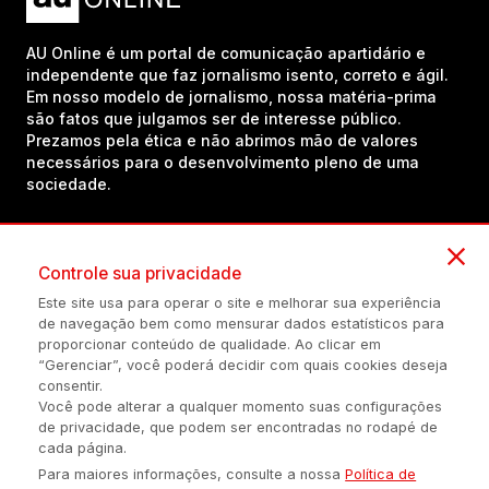
AU Online é um portal de comunicação apartidário e
independente que faz jornalismo isento, correto e ágil.
Em nosso modelo de jornalismo, nossa matéria-prima
são fatos que julgamos ser de interesse público.
Prezamos pela ética e não abrimos mão de valores
necessários para o desenvolvimento pleno de uma
sociedade.
Inscreva-se em nosso canal no YouTube!
Controle sua privacidade
Este site usa para operar o site e melhorar sua experiência
de navegação bem como mensurar dados estatísticos para
(54) 98434-8385
proporcionar conteúdo de qualidade. Ao clicar em
“Gerenciar”, você poderá decidir com quais cookies deseja
consentir.
Você pode alterar a qualquer momento suas configurações
Política de privacidade
Configuração de Cookies
Quem Somos
de privacidade, que podem ser encontradas no rodapé de
cada página.
Para maiores informações, consulte a nossa
Política de
É proibida a reprodução do conteúdo desta página em qualquer