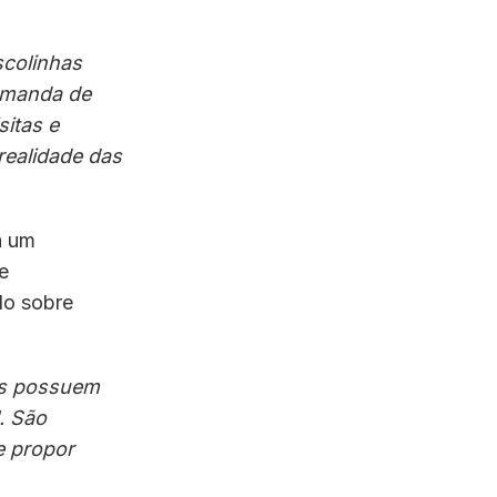
scolinhas
demanda de
itas e
ealidade das
á um
e
do sobre
as possuem
. São
e propor