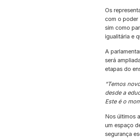
Os representa
com o poder 
sim como par
igualitária e
A parlamentar
será ampliada
etapas do ens
“Temos novos
desde a educa
Este é o mom
Nos últimos a
um espaço de
segurança esc