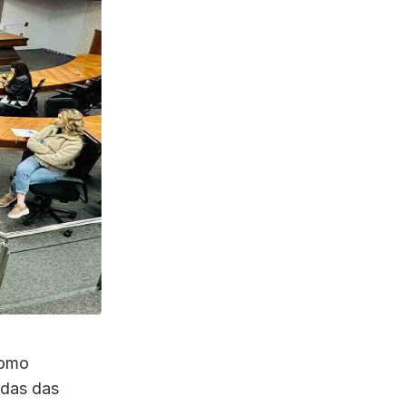
como
ndas das