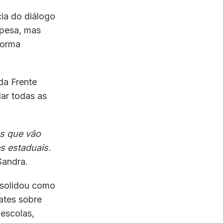
cia do diálogo
spesa, mas
forma
da Frente
ar todas as
s que vão
s estaduais.
Sandra.
nsolidou como
ates sobre
 escolas,