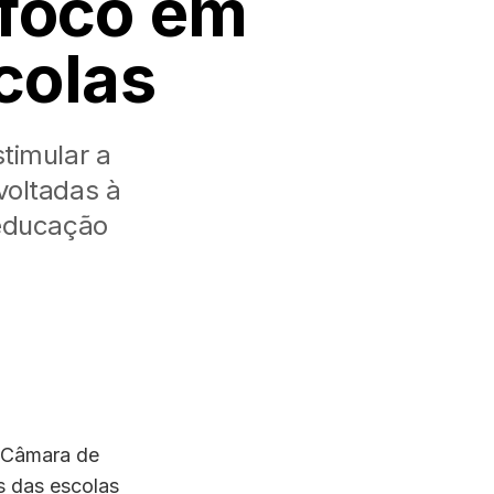
 foco em
colas
timular a
voltadas à
 educação
a Câmara de
s das escolas