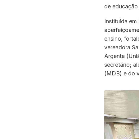
de educação i
Instituída em
aperfeiçoamen
ensino, forta
vereadora Sa
Argenta (Uniã
secretário; a
(MDB) e do v