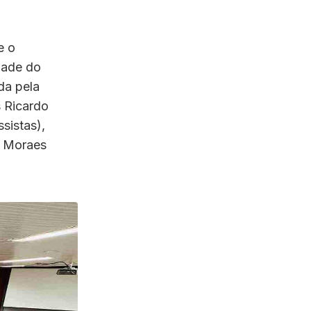
e o
dade do
da pela
 Ricardo
sistas),
ce Moraes