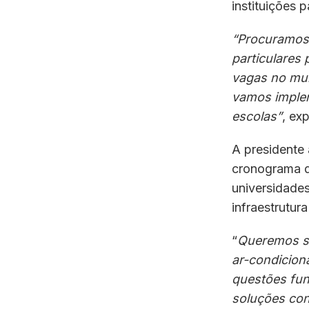
instituições 
“Procuramos 
particulares
vagas no mun
vamos implem
escolas”
, exp
A presidente 
cronograma de
universidades
infraestrutur
“
Queremos sa
ar-condicion
questões fun
soluções con