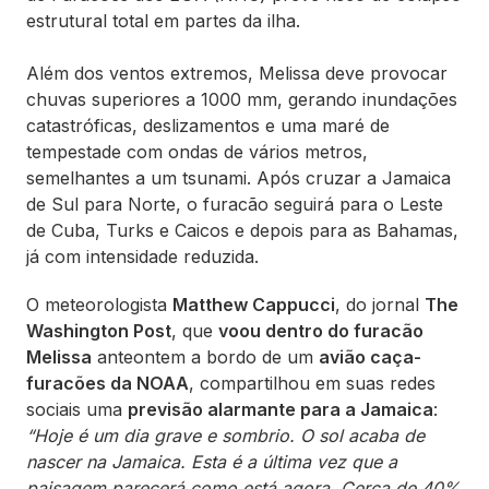
estrutural total em partes da ilha.
Além dos ventos extremos, Melissa deve provocar
chuvas superiores a 1000 mm, gerando inundações
catastróficas, deslizamentos e uma maré de
tempestade com ondas de vários metros,
semelhantes a um tsunami. Após cruzar a Jamaica
de Sul para Norte, o furacão seguirá para o Leste
de Cuba, Turks e Caicos e depois para as Bahamas,
já com intensidade reduzida.
O meteorologista
Matthew Cappucci
, do jornal
The
Washington Post
, que
voou dentro do furacão
Melissa
anteontem a bordo de um
avião caça-
furacões da NOAA
, compartilhou em suas redes
sociais uma
previsão alarmante para a Jamaica
:
“Hoje é um dia grave e sombrio. O sol acaba de
nascer na Jamaica. Esta é a última vez que a
paisagem parecerá como está agora. Cerca de 40%