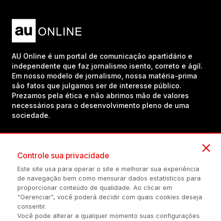
AU Online é um portal de comunicação apartidário e
independente que faz jornalismo isento, correto e ágil.
Em nosso modelo de jornalismo, nossa matéria-prima
são fatos que julgamos ser de interesse público.
Prezamos pela ética e não abrimos mão de valores
necessários para o desenvolvimento pleno de uma
sociedade.
Inscreva-se em nosso canal no YouTube!
Controle sua privacidade
Este site usa para operar o site e melhorar sua experiência
de navegação bem como mensurar dados estatísticos para
(54) 98434-8385
proporcionar conteúdo de qualidade. Ao clicar em
“Gerenciar”, você poderá decidir com quais cookies deseja
consentir.
Você pode alterar a qualquer momento suas configurações
Política de privacidade
Configuração de Cookies
Quem Somos