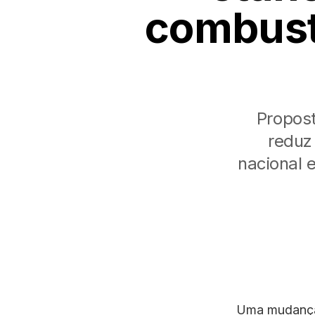
combustí
Propost
reduz
nacional 
Uma mudança 