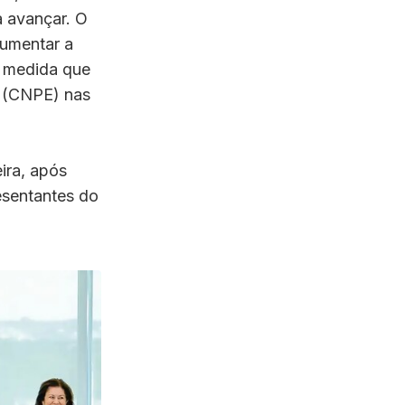
a avançar. O
aumentar a
, medida que
a (CNPE) nas
eira, após
resentantes do