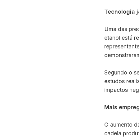
Tecnologia j
Uma das preo
etanol está 
representante
demonstraram
Segundo o se
estudos real
impactos neg
Mais empreg
O aumento da
cadeia produt