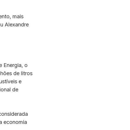
ento, mais
ou Alexandre
e Energia, o
hões de litros
stíveis e
ional de
considerada
da economia