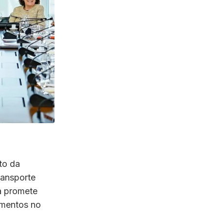
to da
ransporte
a promete
imentos no