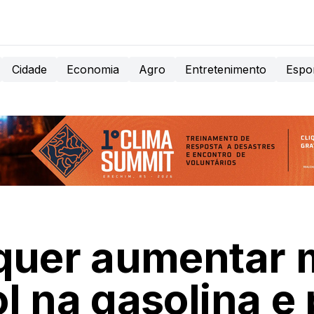
Cidade
Economia
Agro
Entretenimento
Espo
quer aumentar m
l na gasolina e