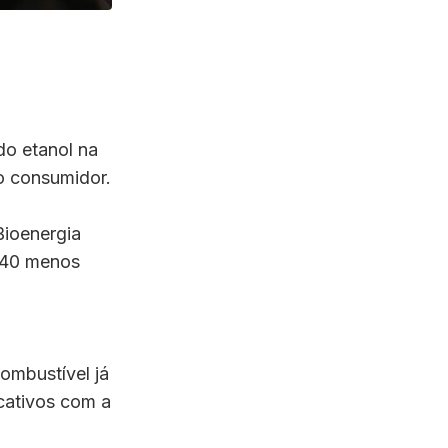
do etanol na
ao consumidor.
Bioenergia
2,40 menos
ombustível já
icativos com a