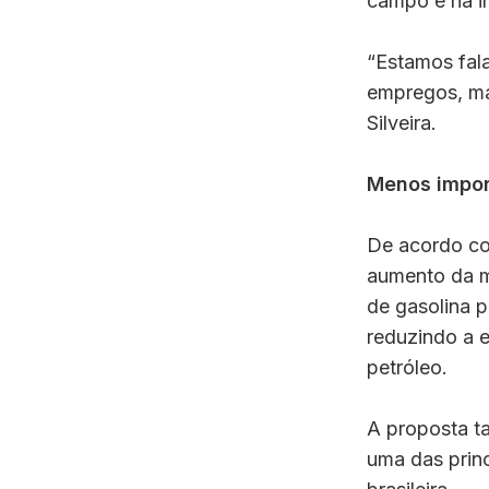
campo e na in
“Estamos fal
empregos, mai
Silveira.
Menos impor
De acordo co
aumento da mi
de gasolina p
reduzindo a e
petróleo.
A proposta t
uma das princ