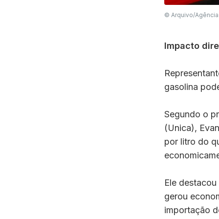
© Arquivo/Agência 
Impacto dir
Representant
gasolina pode
Segundo o pr
(Unica), Eva
por litro do 
economicame
Ele destacou 
gerou economi
importação d