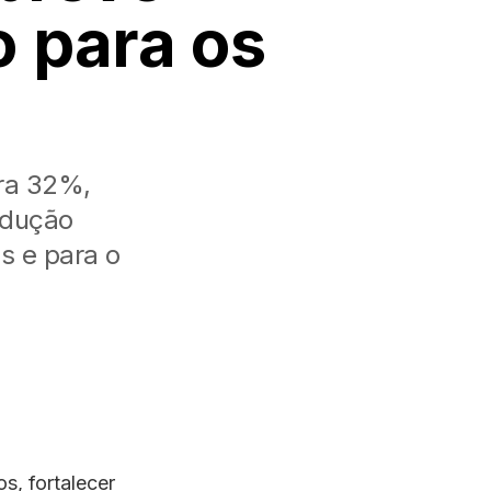
o para os
ara 32%,
odução
s e para o
s, fortalecer