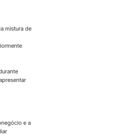
a mistura de
riormente
durante
apresentar
onegócio e a
iar