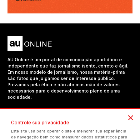
AU Online é um portal de comunicação apartidário e
independente que faz jornalismo isento, correto e ágil.
Em nosso modelo de jornalismo, nossa matéria-prima
são fatos que julgamos ser de interesse público.
Prezamos pela ética e não abrimos mão de valores
necessários para o desenvolvimento pleno de uma
sociedade.
Inscreva-se em nosso canal no YouTube!
Controle sua privacidade
Este site usa para operar o site e melhorar sua experiência
de navegação bem como mensurar dados estatísticos para
(54) 98434-8385