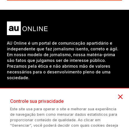
AU Online é um portal de comunicação apartidário e
independente que faz jornalismo isento, correto e ágil.
Em nosso modelo de jornalismo, nossa matéria-prima
são fatos que julgamos ser de interesse público.
Prezamos pela ética e não abrimos mão de valores
necessários para o desenvolvimento pleno de uma
sociedade.
Inscreva-se em nosso canal no YouTube!
Controle sua privacidade
Este site usa para operar o site e melhorar sua experiência
de navegação bem como mensurar dados estatísticos para
(54) 98434-8385
proporcionar conteúdo de qualidade. Ao clicar em
“Gerenciar”, você poderá decidir com quais cookies deseja