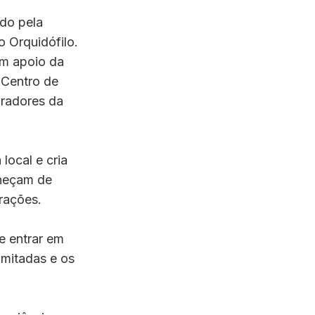
do pela
 Orquidófilo.
om apoio da
 Centro de
iradores da
local e cria
nheçam de
rações.
e entrar em
imitadas e os