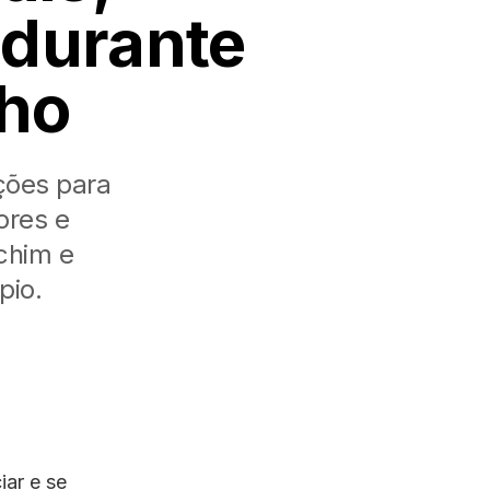
 durante
nho
ações para
ores e
chim e
pio.
iar e se