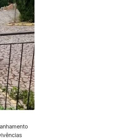
mpanhamento
vivências