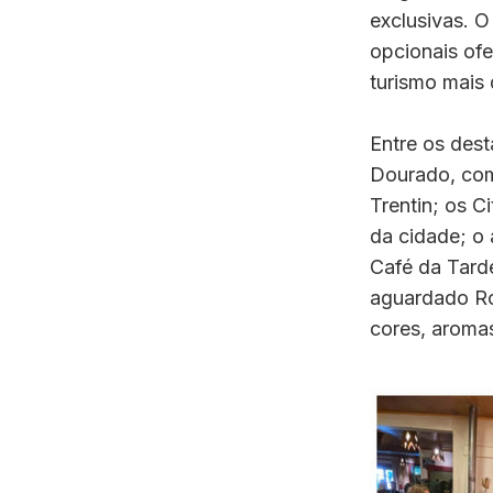
exclusivas. O
opcionais of
turismo mais 
Entre os dest
Dourado, com 
Trentin; os C
da cidade; o 
Café da Tard
aguardado Ro
cores, aromas