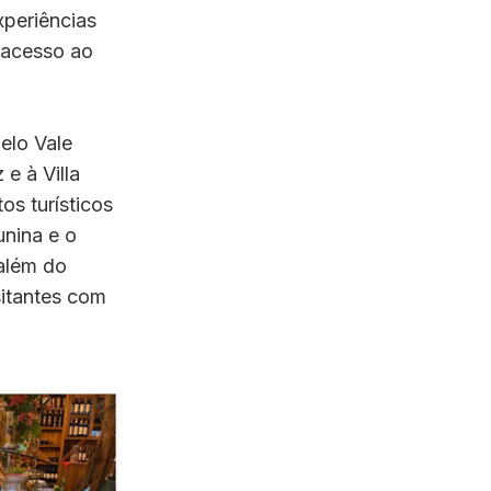
xperiências
 acesso ao
elo Vale
e à Villa
os turísticos
unina e o
além do
sitantes com