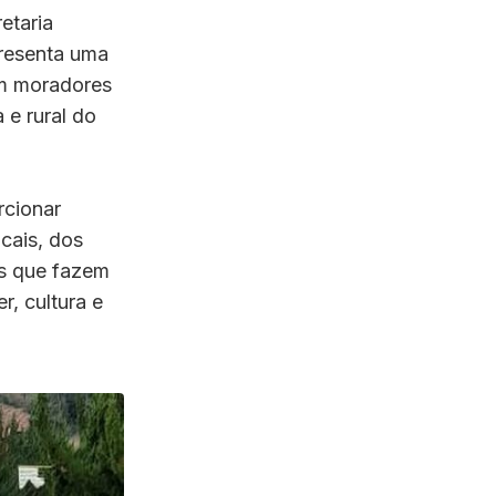
etaria
resenta uma
am moradores
 e rural do
rcionar
cais, dos
ns que fazem
, cultura e