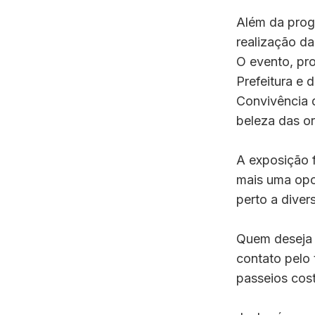
Além da prog
realização da
O evento, pr
Prefeitura e 
Convivência 
beleza das o
A exposição f
mais uma opo
perto a diver
Quem deseja p
contato pelo
passeios cos