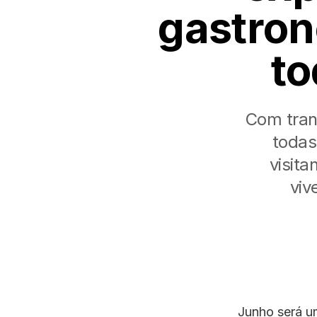
gastron
to
Com trans
todas
visit
viv
Junho será um