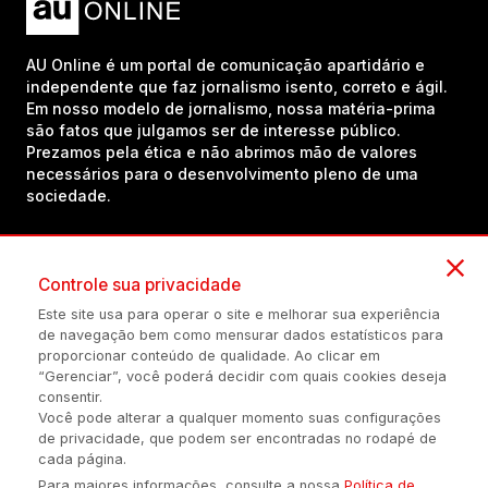
AU Online é um portal de comunicação apartidário e
independente que faz jornalismo isento, correto e ágil.
Em nosso modelo de jornalismo, nossa matéria-prima
são fatos que julgamos ser de interesse público.
Prezamos pela ética e não abrimos mão de valores
necessários para o desenvolvimento pleno de uma
sociedade.
Inscreva-se em nosso canal no YouTube!
Controle sua privacidade
Este site usa para operar o site e melhorar sua experiência
de navegação bem como mensurar dados estatísticos para
(54) 98434-8385
proporcionar conteúdo de qualidade. Ao clicar em
“Gerenciar”, você poderá decidir com quais cookies deseja
consentir.
Você pode alterar a qualquer momento suas configurações
Política de privacidade
Configuração de Cookies
Quem Somos
de privacidade, que podem ser encontradas no rodapé de
cada página.
Para maiores informações, consulte a nossa
Política de