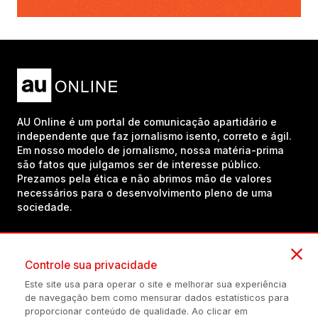
AU Online é um portal de comunicação apartidário e
independente que faz jornalismo isento, correto e ágil.
Em nosso modelo de jornalismo, nossa matéria-prima
são fatos que julgamos ser de interesse público.
Prezamos pela ética e não abrimos mão de valores
necessários para o desenvolvimento pleno de uma
sociedade.
Inscreva-se em nosso canal no YouTube!
Controle sua privacidade
Este site usa para operar o site e melhorar sua experiência
de navegação bem como mensurar dados estatísticos para
(54) 98434-8385
proporcionar conteúdo de qualidade. Ao clicar em