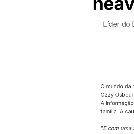
heav
Líder do 
O mundo da mú
Ozzy Osbourne
A informação
família. A ca
“
É com uma t