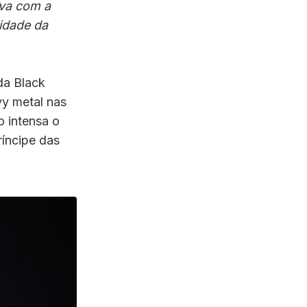
ava com a
idade da
da Black
vy metal nas
o intensa o
íncipe das