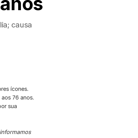
 anos
lia; causa
res ícones.
u aos 76 anos.
por sua
 informamos