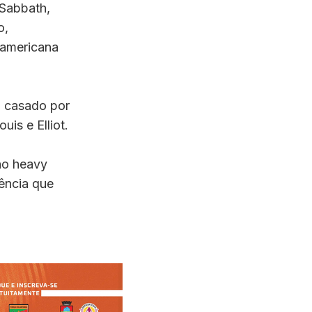
 Sabbath,
o,
 americana
i casado por
uis e Elliot.
no heavy
uência que