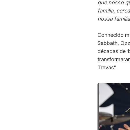
que nosso qu
família, cer
nossa famíli
Conhecido mu
Sabbath, Ozz
décadas de 1
transformara
Trevas”.