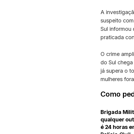
A investigaç
suspeito com 
Sul informou 
praticada con
O crime ampl
do Sul chega 
já supera o t
mulheres for
Como ped
Brigada Milit
qualquer out
é 24 horas e