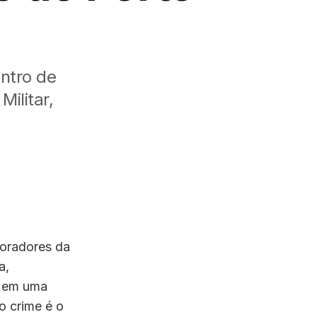
entro de
ilitar,
moradores da
a,
a em uma
o crime é o