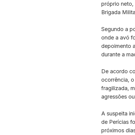
próprio neto
Brigada Milit
Segundo a pol
onde a avó f
depoimento ao
durante a ma
De acordo co
ocorrência, 
fragilizada, 
agressões ou 
A suspeita ini
de Perícias f
próximos dias