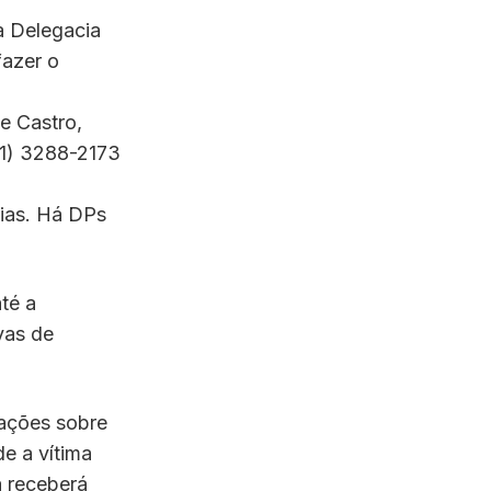
 à Delegacia
fazer o
e Castro,
(51) 3288-2173
ias. Há DPs
até a
vas de
mações sobre
de a vítima
a receberá