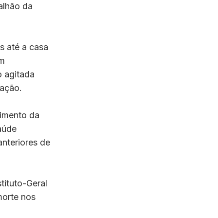
alhão da
s até a casa
Em
o agitada
uação.
imento da
aúde
anteriores de
stituto-Geral
morte nos