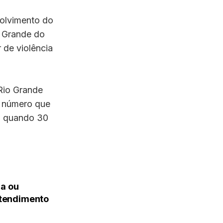
olvimento do
o Grande do
 de violência
Rio Grande
— número que
o, quando 30
ma ou
atendimento