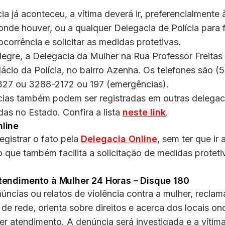
cia já aconteceu, a vítima deverá ir, preferencialmente
onde houver, ou a qualquer Delegacia de Polícia para 
ocorrência e solicitar as medidas protetivas.
egre, a Delegacia da Mulher na Rua Professor Freitas 
lácio da Polícia, no bairro Azenha. Os telefones são 
27 ou 3288-2172 ou 197 (emergências).
cias também podem ser registradas em outras delegac
das no Estado. Confira a lista
neste link
.
line
registrar o fato pela
Delegacia Online
, sem ter que ir 
o que também facilita a solicitação de medidas proteti
tendimento à Mulher 24 Horas – Disque 180
ncias ou relatos de violência contra a mulher, recla
 de rede, orienta sobre direitos e acerca dos locais on
r atendimento. A denúncia será investigada e a vítim