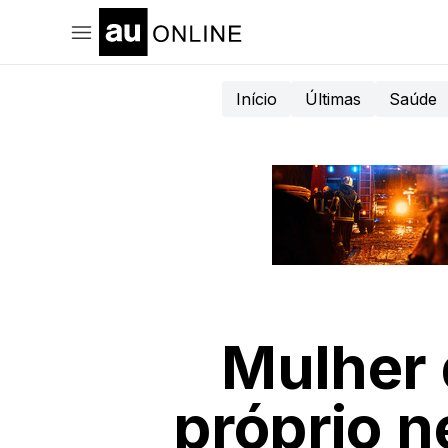
Início
Últimas
Saúde
Mulher 
próprio n