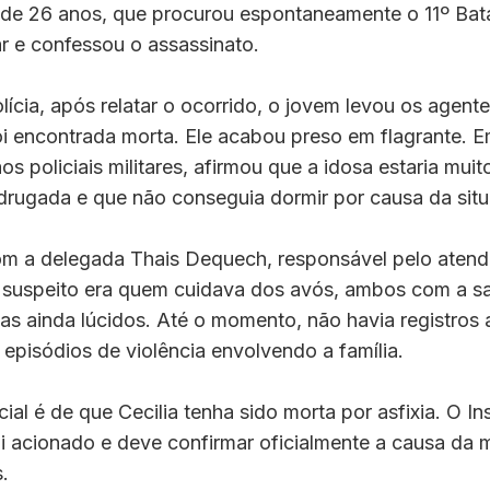
, de 26 anos, que procurou espontaneamente o 11º Bat
ar e confessou o assassinato.
ícia, após relatar o ocorrido, o jovem levou os agente
oi encontrada morta. Ele acabou preso em flagrante. 
s policiais militares, afirmou que a idosa estaria muit
drugada e que não conseguia dormir por causa da sit
m a delegada Thais Dequech, responsável pelo atend
o suspeito era quem cuidava dos avós, ambos com a s
mas ainda lúcidos. Até o momento, não havia registros 
episódios de violência envolvendo a família.
cial é de que Cecilia tenha sido morta por asfixia. O In
oi acionado e deve confirmar oficialmente a causa da 
.