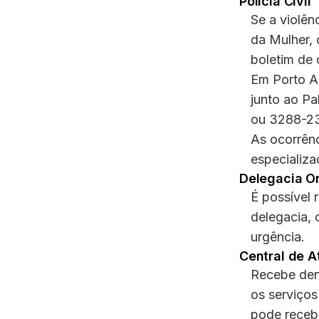
Polícia Civil
Se a violên
da Mulher, 
boletim de 
Em Porto Al
junto ao Pa
ou 3288-23
As ocorrên
especializa
Delegacia On
É possível 
delegacia, 
urgência.
Central de A
Recebe denú
os serviços
pode recebe