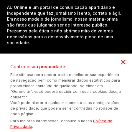
AU Online é um portal de comunicação apartidário e
independente que faz jornalismo isento, correto e ágil.
Em nosso modelo de jornalismo, nossa matéria-prima
são fatos que julgamos ser de interesse público.
Prezamos pela ética e não abrimos mão de valores
necessários para o desenvolvimento pleno de uma
sociedade.
Inscreva-se em nosso canal no YouTube!
Controle sua privacidade
Este site usa para operar o site e melhorar sua experiência
de navegação bem como mensurar dados estatísticos para
(54) 98434-8385
proporcionar conteúdo de qualidade. Ao clicar em
“Gerenciar”, você poderá decidir com quais cookies deseja
consentir.
Você pode alterar a qualquer momento suas configurações
Política de privacidade
Configuração de Cookies
Quem Somos
de privacidade, que podem ser encontradas no rodapé de
cada página.
Para maiores informações, consulte a nossa
Política de
É proibida a reprodução do conteúdo desta página em qualquer
Privacidade
.
meio de comunicação, eletrônico ou impreso, sem autorização