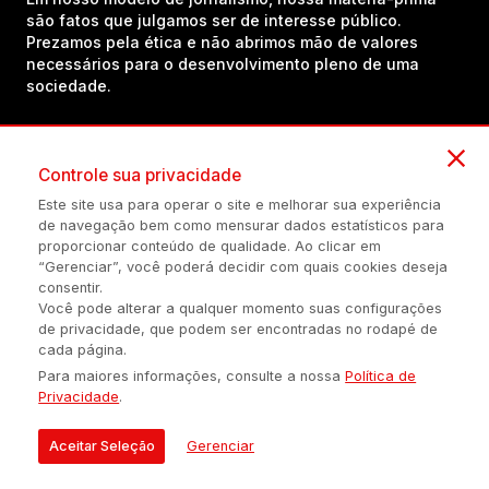
são fatos que julgamos ser de interesse público.
Prezamos pela ética e não abrimos mão de valores
necessários para o desenvolvimento pleno de uma
sociedade.
Inscreva-se em nosso canal no YouTube!
Controle sua privacidade
Este site usa para operar o site e melhorar sua experiência
de navegação bem como mensurar dados estatísticos para
(54) 98434-8385
proporcionar conteúdo de qualidade. Ao clicar em
“Gerenciar”, você poderá decidir com quais cookies deseja
consentir.
Você pode alterar a qualquer momento suas configurações
Política de privacidade
Configuração de Cookies
Quem Somos
de privacidade, que podem ser encontradas no rodapé de
cada página.
Para maiores informações, consulte a nossa
Política de
É proibida a reprodução do conteúdo desta página em qualquer
Privacidade
.
meio de comunicação, eletrônico ou impreso, sem autorização
escrita de Auonline Comunicação Eireli.
Aceitar Seleção
Gerenciar
© 2026 AUONLINE COMUNICAÇÃO EIRELI - CNPJ: 17.375.200/0001-
21