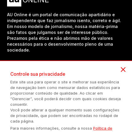
AU Online é um portal de comunicação apartidário e
independente que faz jornalismo isento, correto e ágil.
Em nosso modelo de jornalismo, nossa matéria-prima
são fatos que julgamos ser de interesse público.
Prezamos pela ética e não abrimos mão de valores
necessários para o desenvolvimento pleno de uma
sociedade.
Inscreva-se em nosso canal no YouTube!
Controle sua privacidade
Este site usa para operar o site e melhorar sua experiência
de navegação bem como mensurar dados estatísticos para
(54) 98434-8385
proporcionar conteúdo de qualidade. Ao clicar em
“Gerenciar”, você poderá decidir com quais cookies deseja
consentir.
Você pode alterar a qualquer momento suas configurações
Política de privacidade
Configuração de Cookies
Quem Somos
de privacidade, que podem ser encontradas no rodapé de
cada página.
Para maiores informações, consulte a nossa
Política de
É proibida a reprodução do conteúdo desta página em qualquer