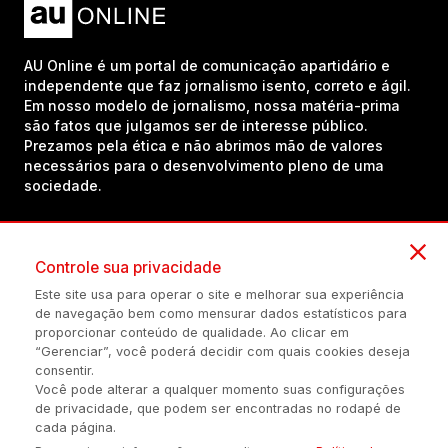
AU Online é um portal de comunicação apartidário e
independente que faz jornalismo isento, correto e ágil.
Em nosso modelo de jornalismo, nossa matéria-prima
são fatos que julgamos ser de interesse público.
Prezamos pela ética e não abrimos mão de valores
necessários para o desenvolvimento pleno de uma
sociedade.
Inscreva-se em nosso canal no YouTube!
Controle sua privacidade
Este site usa para operar o site e melhorar sua experiência
de navegação bem como mensurar dados estatísticos para
(54) 98434-8385
proporcionar conteúdo de qualidade. Ao clicar em
“Gerenciar”, você poderá decidir com quais cookies deseja
consentir.
Você pode alterar a qualquer momento suas configurações
Política de privacidade
Configuração de Cookies
Quem Somos
de privacidade, que podem ser encontradas no rodapé de
cada página.